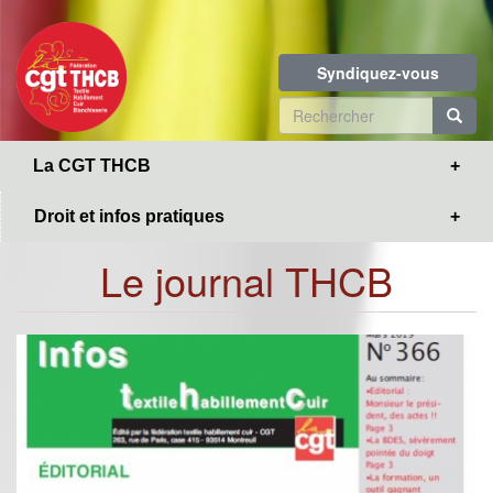
Toggle
Aller
navigation
au
contenu
Syndiquez-vous
principal
Formulaire
de
R
La CGT THCB
recherche
Droit et infos pratiques
Le journal THCB