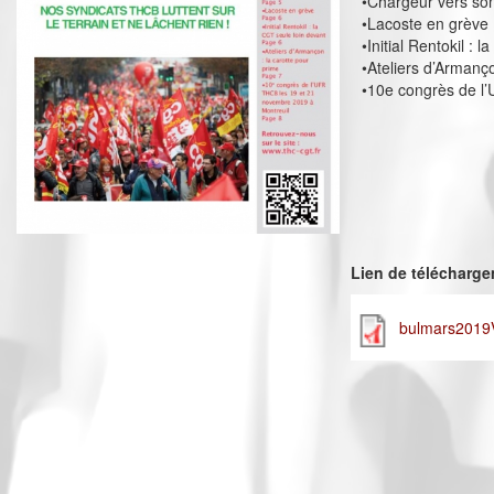
•Chargeur vers son
•Lacoste en grève
•Initial Rentokil : 
•Ateliers d’Armanço
•10e congrès de l
Lien de télécharg
bulmars2019