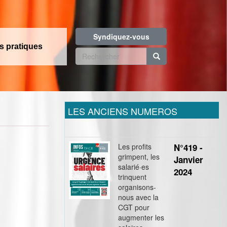
Syndiquez-vous
os pratiques
Formulaire
de
Rechercher
recherche
LES ANCIENS NUMEROS
Les profits
N°419 -
grimpent, les
Janvier
salarié·es
2024
trinquent
organisons-
nous avec la
CGT pour
augmenter les