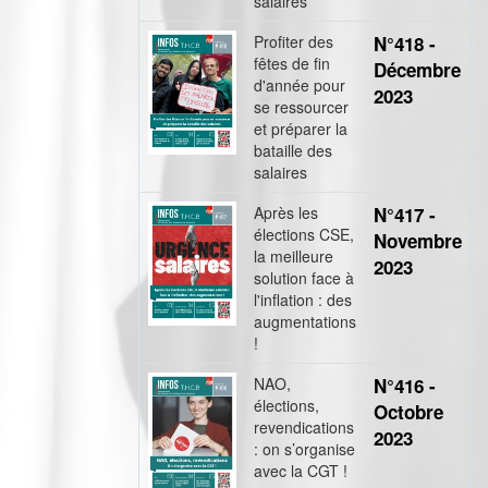
salaires
Profiter des
N°418 -
fêtes de fin
Décembre
d'année pour
2023
se ressourcer
et préparer la
bataille des
salaires
Après les
N°417 -
élections CSE,
Novembre
la meilleure
2023
solution face à
l'inflation : des
augmentations
!
NAO,
N°416 -
élections,
Octobre
revendications
2023
: on s’organise
avec la CGT !