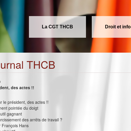
La CGT THCB
Droit et inf
ournal THCB
9
dent, des actes !!
r le président, des actes !!
ent pointée du doigt
util gagnant
rcissement des arrêts de travail ?
r François Hans