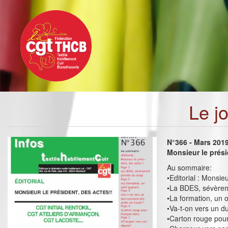
Toggle
Aller
navigation
au
contenu
principal
Le j
N°366 - Mars 201
Monsieur le prési
Au sommaire:
•Editorial : Monsieu
•La BDES, sévèrem
•La formation, un o
•Va-t-on vers un du
•Carton rouge pou