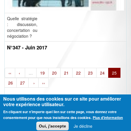
Quelle stratégie
: discussion,
concertation ou
négociation ?
N°347 - Juin 2017
‹‹
‹
…
19
20
21
22
23
24
25
26
27
›
››
Nous utilisons des cookies sur ce site pour améliorer
votre expérience utilisateur.
En cliquant sur n'importe quel lien sur cette page, vous donnez votre
Ⓒ CGT Fédération THCB - Tous les droits réservés -
Mentions légales
consentement pour que nous installions des cookies.
Plus d'information
Contactez-nous
Je décline
Oui, j'accepte