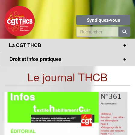
Toggle
Aller
navigation
au
contenu
Syndiquez-vous
principal
Formulaire
de
R
La CGT THCB
recherche
Droit et infos pratiques
Le journal THCB