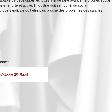
pable de développer les luttes afin de faire avancer le progrès social
r être forte et active, l’industrie doit se nourrir du social
’Europe syndicale doit être plus proche des problèmes des salariés
ement:
- Octobre 2018.pdf