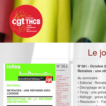
Toggle
Aller
navigation
au
contenu
principal
Le j
N°361 - Octobre 
Retraites : une r
Au sommaire :
• Editorial : Retra
• Décryptage de la
• Toray : une grève
• Kalhyge : grève à
• Résolution 1 : Fa