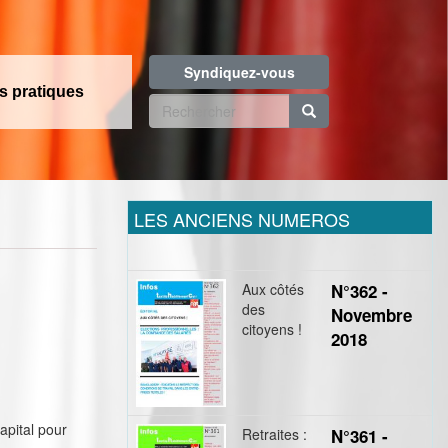
Syndiquez-vous
os pratiques
Formulaire
de
Rechercher
recherche
LES ANCIENS NUMEROS
Aux côtés
N°362 -
des
Novembre
citoyens !
2018
apital pour
Retraites :
N°361 -