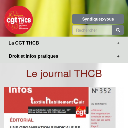
Toggle
Aller
navigation
au
contenu
Syndiquez-vous
principal
Formulaire
de
R
La CGT THCB
recherche
Droit et infos pratiques
Le journal THCB