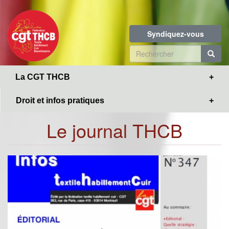
Toggle
Aller
navigation
au
contenu
Syndiquez-vous
principal
Formulaire
de
R
La CGT THCB
recherche
Droit et infos pratiques
Le journal THCB