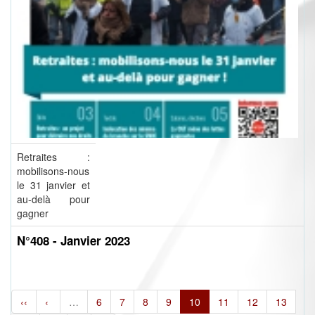
Retraites :
mobilisons-nous
le 31 janvier et
au-delà pour
gagner
N°408 - Janvier 2023
‹‹
‹
…
6
7
8
9
10
11
12
13