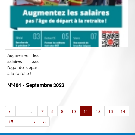
Augmentez les
salaires pas
l'âge de départ
à la retraite !
N°404 - Septembre 2022
‹‹
‹
…
7
8
9
10
11
12
13
14
15
…
›
››