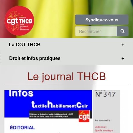
Toggle
Aller
navigation
au
contenu
Syndiquez-vous
principal
Formulaire
de
R
La CGT THCB
recherche
Droit et infos pratiques
Le journal THCB