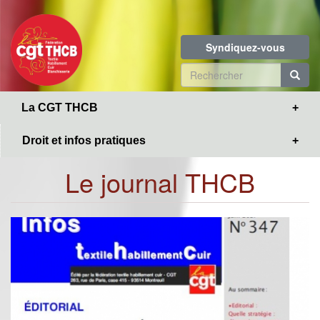
Toggle
Aller
navigation
au
contenu
Syndiquez-vous
principal
Formulaire
de
R
La CGT THCB
recherche
Droit et infos pratiques
Le journal THCB