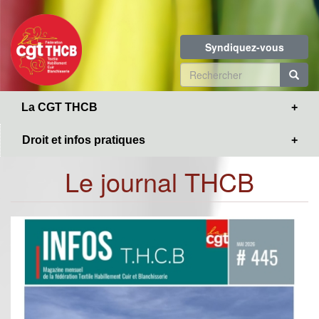
Toggle
Aller
navigation
au
contenu
Syndiquez-vous
principal
Formulaire
de
R
La CGT THCB
recherche
Droit et infos pratiques
Le journal THCB