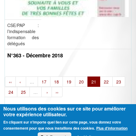
CSE/PAP :
l’indispensable
formation des
délégués
N°363 - Décembre 2018
‹‹
‹
…
17
18
19
20
21
22
23
24
25
…
›
››
Nous utilisons des cookies sur ce site pour améliorer
votre expérience utilisateur.
En cliquant sur n'importe quel lien sur cette page, vous donnez votre
Ⓒ CGT Fédération THCB - Tous les droits réservés -
Mentions légales
consentement pour que nous installions des cookies.
Plus d'information
Contactez-nous