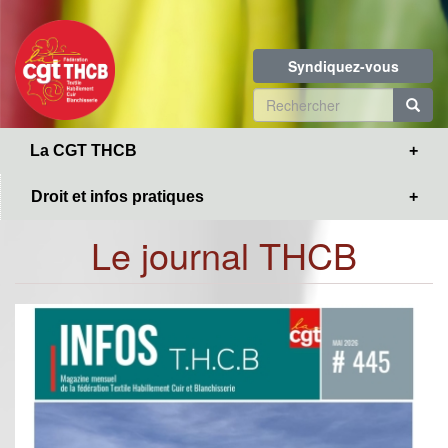
Toggle
Aller
navigation
au
contenu
Syndiquez-vous
principal
Formulaire
de
R
La CGT THCB
recherche
Droit et infos pratiques
Le journal THCB