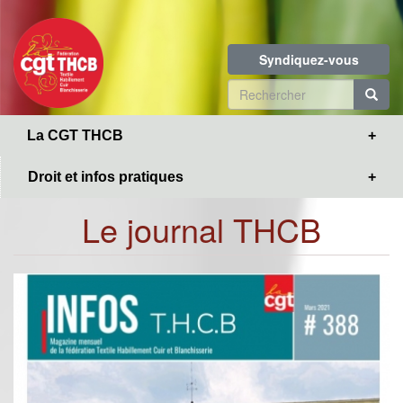
Toggle
Aller
navigation
au
contenu
Syndiquez-vous
principal
Formulaire
de
R
La CGT THCB
recherche
Droit et infos pratiques
Le journal THCB