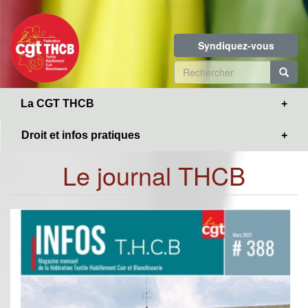
Toggle
Aller
navigation
au
contenu
Syndiquez-vous
principal
Formulaire
de
R
La CGT THCB
recherche
Droit et infos pratiques
Le journal THCB