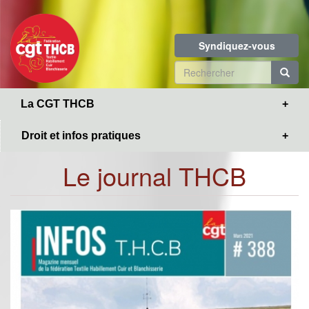
Toggle
Aller
navigation
au
contenu
Syndiquez-vous
principal
Formulaire
de
R
La CGT THCB
recherche
Droit et infos pratiques
Le journal THCB