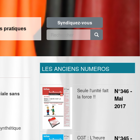
Syndiquez-vous
os pratiques
Formulaire
de
Rechercher
recherche
LES ANCIENS NUMEROS
Seule l'unité fait
N°346 -
ciale sans
la force !!
Mai
2017
Synthétique
CGT : L'heure
N°345 -