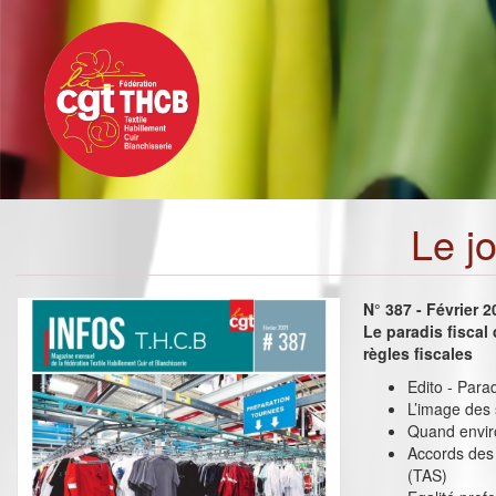
Toggle
Aller
navigation
au
contenu
principal
Le j
N° 387 - Février 
Le paradis fiscal 
règles fiscales
Edito - Paradi
L’image des
Quand envir
Accords des 
(TAS)