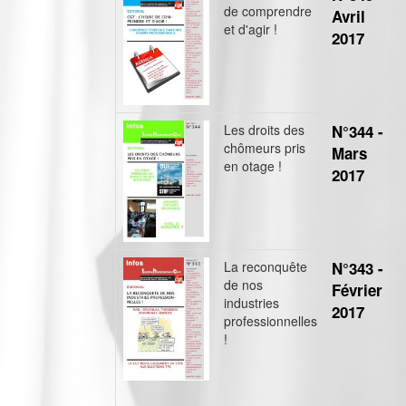
de comprendre
Avril
et d'agir !
2017
Les droits des
N°344 -
chômeurs pris
Mars
en otage !
2017
La reconquête
N°343 -
de nos
Février
industries
2017
professionnelles
!