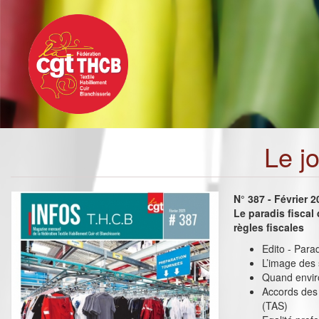
Toggle
Aller
navigation
au
contenu
principal
Le j
N° 387 - Février 
Le paradis fiscal 
règles fiscales
Edito - Paradi
L’image des
Quand envir
Accords des 
(TAS)