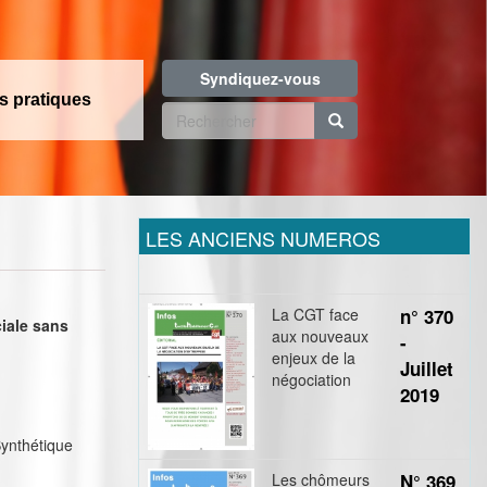
Syndiquez-vous
os pratiques
Formulaire
de
Rechercher
recherche
LES ANCIENS NUMEROS
La CGT face
n° 370
ciale sans
aux nouveaux
-
enjeux de la
Juillet
négociation
2019
Synthétique
Les chômeurs
N° 369