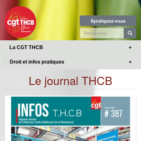
Toggle
Aller
navigation
au
contenu
Syndiquez-vous
principal
Formulaire
de
R
La CGT THCB
recherche
Droit et infos pratiques
Le journal THCB