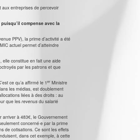
t aux entreprises de percevoir
s puisqu’il compense avec la
enue PPV), la prime d’activité a été
 SMIC actuel permet d’atteindre
 elle constitue en fait une aide
 octroyés par les patrons et que
er
C’est ce qu’a affirmé le 1
Ministre
s dans les médias, est doublement
llocations liées à des droits : au
our que les
revenus
du salarié
our arriver à 483€, le Gouvernement
n seulement concerné·e par la prime
ns de cotisations. Ce sont les effets
onduisent, dans cet exemple, à cette