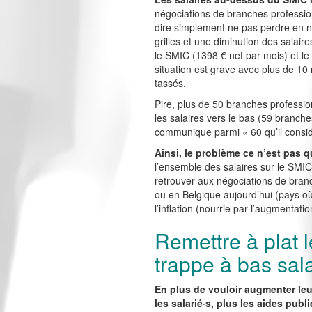
négociations de branches professionn
dire simplement ne pas perdre en ni
grilles et une diminution des salair
le SMIC (1398 € net par mois) et le 
situation est grave avec plus de 10 
tassés.
Pire, plus de 50 branches professio
les salaires vers le bas (59 branche
communique parmi « 60 qu’il consid
Ainsi, le problème ce n’est pas q
l’ensemble des salaires sur le SMIC e
retrouver aux négociations de bran
ou en Belgique aujourd’hui (pays où l
l’inflation (nourrie par l’augmentati
Remettre à plat l
trappe à bas sal
En plus de vouloir augmenter leurs
les salarié
·
s, plus les aides publ