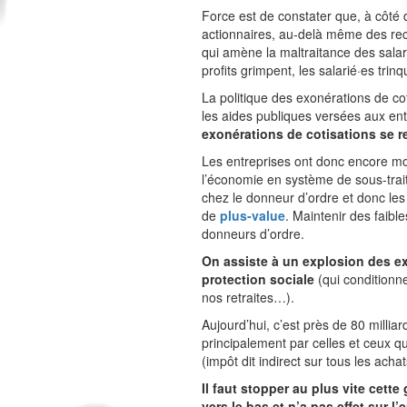
Force est de constater que, à côté d
actionnaires, au-delà même des rec
qui amène la maltraitance des salar
profits grimpent, les salarié·es trinq
La politique des exonérations de cot
les aides publiques versées aux ent
exonérations de cotisations se r
Les entreprises ont donc encore moi
l’économie en système de sous-trait
chez le donneur d’ordre et donc le
de
plus-value
. Maintenir des faibl
donneurs d’ordre.
On assiste à un explosion des exo
protection sociale
(qui conditionn
nos retraites…).
Aujourd’hui, c’est près de 80 milli
principalement par celles et ceux qu
(impôt dit indirect sur tous les ach
Il faut stopper au plus vite cett
vers le bas et n’a pas effet sur l’