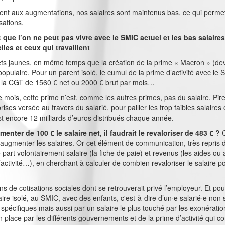
uent aux augmentations, nos salaires sont maintenus bas, ce qui perme
sations.
ue l’on ne peut pas vivre avec le SMIC actuel et les bas salaire
lles et ceux qui travaillent
ilets jaunes, en même temps que la création de la prime « Macron » (dev
populaire. Pour un parent isolé, le cumul de la prime d’activité avec le
ar la CGT de 1560 € net ou 2000 € brut par mois…
e mois, cette prime n’est, comme les autres primes, pas du salaire. Pire,
ses versée au travers du salarié, pour pallier les trop faibles salaires
st encore 12 milliards d’euros distribués chaque année.
ter de 100 € le salaire net, il faudrait le revaloriser de 483 € ?
té à augmenter les salaires. Or cet élément de communication, très repri
part volontairement salaire (la fiche de paie) et revenus (les aides ou a
’activité…), en cherchant à calculer de combien revaloriser le salaire p
ions de cotisations sociales dont se retrouverait privé l’employeur. Et p
aire isolé, au SMIC, avec des enfants, c'est-à-dire d’un·e salarié·e no
s spécifiques mais aussi par un salaire le plus touché par les exonératio
place par les différents gouvernements et de la prime d’activité qui c