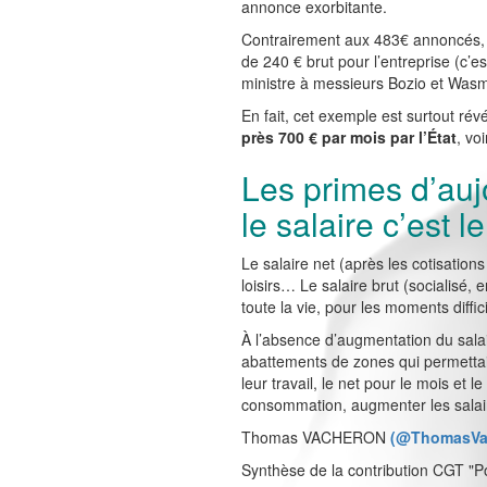
annonce exorbitante.
Contrairement aux 483€ annoncés, et
de 240 € brut pour l’entreprise (c’
ministre à messieurs Bozio et Wasm
En fait, cet exemple est surtout rév
près 700 € par mois par l’État
, vo
Les primes d’auj
le salaire c’est l
Le salaire net (après les cotisations
loisirs… Le salaire brut (socialisé,
toute la vie, pour les moments diffi
À l’absence d’augmentation du sala
abattements de zones qui permettaie
leur travail, le net pour le mois et
consommation, augmenter les salair
Thomas VACHERON
(@ThomasVach
Synthèse de la contribution CGT "Pou