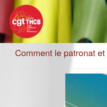
Toggle
Aller
navigation
au
contenu
principal
Comment le patronat et 