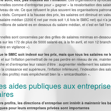
elles comme d’entreprise pour « gagner » la revalorisation des salaires
veau de vie. Ce que refusent le plus souvent les organisations patrona
es réels. Comparé à la hausse des prix, les salaires ont diminué en vale
salaire médian (2200 € net par mois soit 1,6 fois le SMIC net) qui n’a j
millions de salarié·es en dessous du salaire médian, et c’est en fait l’e
nnelles sont concernées par des grilles de salaires minimas en-dessous 
s sur les 172 de plus de 5000 salarié·es, à la fin avril, et non 12 bra
ère en vigilance »).
ue le SMIC soit indexé sur les prix, mais que tous les salaires ne l
t sur l’inflation permettrait de ne pas perdre en niveau de vie, mainteni
che et d’entreprise leur raison d’être : augmenter réellement les sala
a croissance est supérieure, l’inflation inférieure), l’indexation des sala
on des profits) mais empêcherait bien la « smicardisation ».
es aides publiques aux entreprise
aires
 profits, les directions d’entreprise ont intérêt à maintenir les ba
iques pour leurs entreprises privées sont importantes