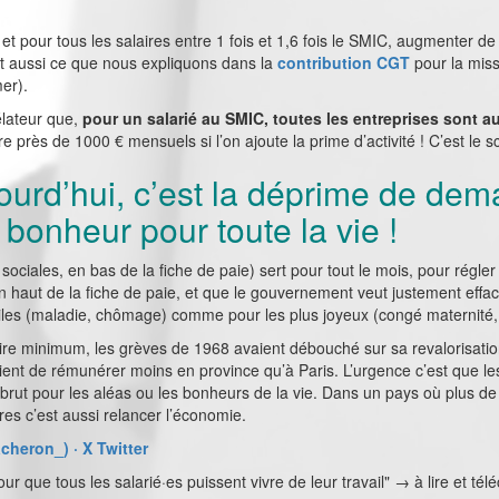
 pour tous les salaires entre 1 fois et 1,6 fois le SMIC, augmenter de 
est aussi ce que nous expliquons dans la
contribution CGT
pour la miss
er).
élateur que,
pour un salarié au SMIC, toutes les entreprises sont 
ire près de 1000 € mensuels si l’on ajoute la prime d’activité ! C’est le
ourd’hui, c’est la déprime de de
e bonheur pour toute la vie !
 sociales, en bas de la fiche de paie) sert pour tout le mois, pour régler 
 en haut de la fiche de paie, et que le gouvernement veut justement effa
ciles (maladie, chômage) comme pour les plus joyeux (congé maternité, p
ire minimum, les grèves de 1968 avaient débouché sur sa revalorisatio
nt de rémunérer moins en province qu’à Paris. L’urgence c’est que les 
 le brut pour les aléas ou les bonheurs de la vie. Dans un pays où plus de
es c’est aussi relancer l’économie.
eron_) · X Twitter
r que tous les salarié·es puissent vivre de leur travail" → à lire et té