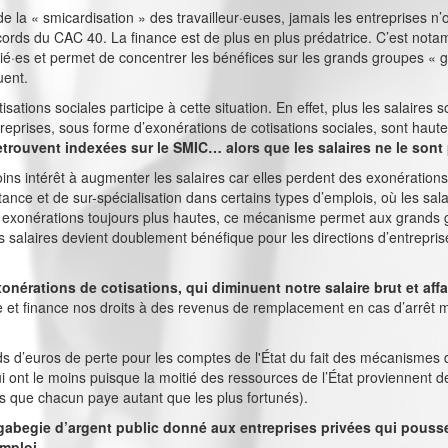
e la « smicardisation » des travailleur·euses, jamais les entreprises n
ords du CAC 40. La finance est de plus en plus prédatrice. C’est nota
ié·es et permet de concentrer les bénéfices sur les grands groupes « g
uent.
isations sociales participe à cette situation. En effet, plus les salaires
reprises, sous forme d’exonérations de cotisations sociales, sont haute
etrouvent indexées sur le SMIC… alors que les salaires ne le sont 
ns intérêt à augmenter les salaires car elles perdent des exonérations
ance et de sur-spécialisation dans certains types d’emplois, où les sala
s exonérations toujours plus hautes, ce mécanisme permet aux grands 
es salaires devient doublement bénéfique pour les directions d’entrepri
nérations de cotisations, qui diminuent notre salaire brut et aff
e et finance nos droits à des revenus de remplacement en cas d’arrêt 
ards d’euros de perte pour les comptes de l'État du fait des mécanisme
i ont le moins puisque la moitié des ressources de l’État proviennent de 
ats que chacun paye autant que les plus fortunés).
e gabegie d’argent public donné aux entreprises privées qui pousse
emploi