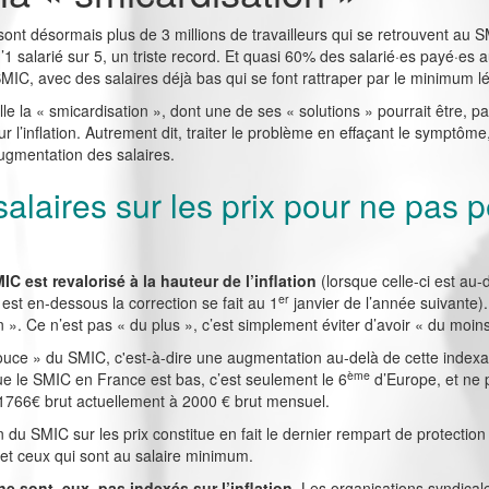
 sont désormais plus de 3 millions de travailleurs qui se retrouvent au 
 d’1 salarié sur 5, un triste record. Et quasi 60% des salarié·es payé·
SMIC, avec des salaires déjà bas qui se font rattraper par le minimum lé
e la « smicardisation », dont une de ses « solutions » pourrait être, 
 l’inflation. Autrement dit, traiter le problème en effaçant le symptôme,
augmentation des salaires.
salaires sur les prix pour ne pas 
C est revalorisé à la hauteur de l’inflation
(lorsque celle-ci est au
er
 est en-dessous la correction se fait au 1
janvier de l’année suivante)
on ». Ce n’est pas « du plus », c’est simplement éviter d’avoir « du moins
pouce » du SMIC, c'est-à-dire une augmentation au-delà de cette index
ème
e le SMIC en France est bas, c’est seulement le 6
d’Europe, et ne 
1766€ brut actuellement à 2000 € brut mensuel.
n du SMIC sur les prix constitue en fait le dernier rempart de protecti
 et ceux qui sont au salaire minimum.
e sont, eux, pas indexés sur l’inflation
. Les organisations syndicale