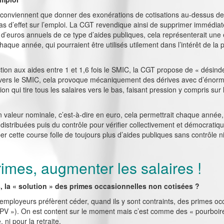
conviennent que donner des exonérations de cotisations au-dessus de
 pas d’effet sur l’emploi. La CGT revendique ainsi de supprimer immédia
rds d’euros annuels de ce type d’aides publiques, cela représenterait u
 chaque année, qui pourraient être utilisés utilement dans l’intérêt de 
iction aux aides entre 1 et 1,6 fois le SMIC, la CGT propose de « désin
 vers le SMIC, cela provoque mécaniquement des dérives avec d’énormes
ion qui tire tous les salaires vers le bas, faisant pression y compris sur
 valeur nominale, c’est-à-dire en euro, cela permettrait chaque année, d
stribuées puis du contrôle pour vérifier collectivement et démocratique
r cette course folle de toujours plus d’aides publiques sans contrôle n
rimes, augmenter les salaires !
, la « solution » des primes occasionnelles non cotisées ?
 employeurs préfèrent céder, quand ils y sont contraints, des primes o
 PPV »). On est content sur le moment mais c’est comme des « pourboir
ni pour la retraite.