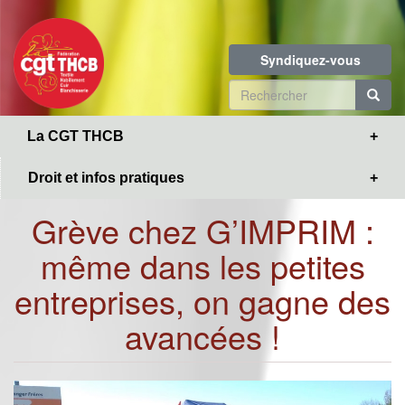
Toggle
Aller
navigation
au
contenu
Syndiquez-vous
principal
Formulaire
de
R
La CGT THCB
recherche
Droit et infos pratiques
Grève chez G’IMPRIM :
même dans les petites
entreprises, on gagne des
avancées !