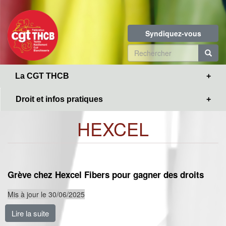
Toggle
Aller
navigation
au
contenu
Syndiquez-vous
principal
Formulaire
de
R
La CGT THCB
recherche
Droit et infos pratiques
HEXCEL
Grève chez Hexcel Fibers pour gagner des droits
Mis à jour le 30/06/2025
Lire la suite
de Grève chez Hexcel Fibers pour gagner des droits