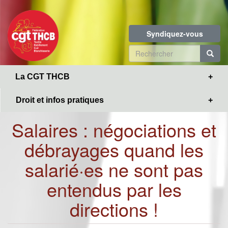
Toggle
Aller
navigation
au
contenu
Syndiquez-vous
principal
Formulaire
de
R
La CGT THCB
recherche
Droit et infos pratiques
Salaires : négociations et
débrayages quand les
salarié·es ne sont pas
entendus par les
directions !