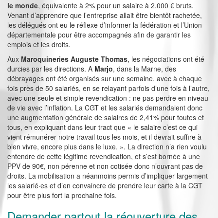
le monde
, équivalente à 2% pour un salaire à 2.000 € bruts.
Venant d’apprendre que l’entreprise allait être bientôt rachetée,
les délégués ont eu le réflexe d’informer la fédération et l’Union
départementale pour être accompagnés afin de garantir les
emplois et les droits.
Aux
Maroquineries Auguste Thomas
, les négociations ont été
durcies par les directions. A
Marjo
, dans la Marne, des
débrayages ont été organisés sur une semaine, avec à chaque
fois près de 50 salariés, en se relayant parfois d’une fois à l’autre,
avec une seule et simple revendication : ne pas perdre en niveau
de vie avec l’inflation. La CGT et les salariés demandaient donc
une augmentation générale de salaires de 2,41% pour toutes et
tous, en expliquant dans leur tract que « le salaire c’est ce qui
vient rémunérer notre travail tous les mois, et il devrait suffire à
bien vivre, encore plus dans le luxe. ». La direction n’a rien voulu
entendre de cette légitime revendication, et s’est bornée à une
PPV de 90€, non pérenne et non cotisée donc n’ouvrant pas de
droits. La mobilisation a néanmoins permis d’impliquer largement
les salarié·es et d’en convaincre de prendre leur carte à la CGT
pour être plus fort la prochaine fois.
Demander partout la réouverture des