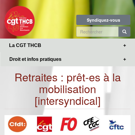
Toggle
Aller
navigation
au
contenu
Syndiquez-vous
principal
Formulaire
de
R
La CGT THCB
recherche
Droit et infos pratiques
Retraites : prêt-es à la
mobilisation
[intersyndical]