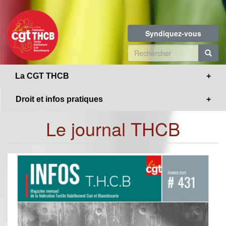
Toggle
Aller
navigation
au
contenu
Syndiquez-vous
principal
Formulaire
de
R
La CGT THCB
recherche
Droit et infos pratiques
Le journal THCB