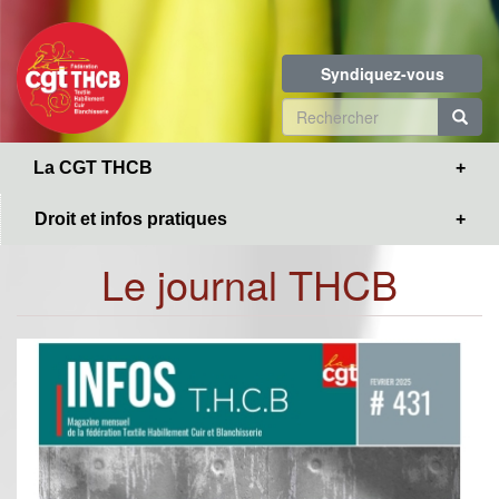
Toggle
Aller
navigation
au
contenu
Syndiquez-vous
principal
Formulaire
de
R
La CGT THCB
recherche
Droit et infos pratiques
Le journal THCB