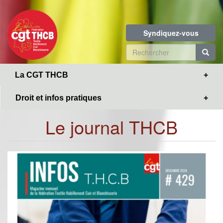
Toggle
Aller
navigation
au
contenu
Syndiquez-vous
principal
Formulaire
de
R
La CGT THCB
recherche
Droit et infos pratiques
Le journal THCB