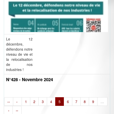
Le 12
décembre,
défendons notre
niveau de vie et
la relocalisation
de nos
industries !
N°428 - Novembre 2024
‹‹
‹
1
2
3
4
5
6
7
8
9
…
›
››