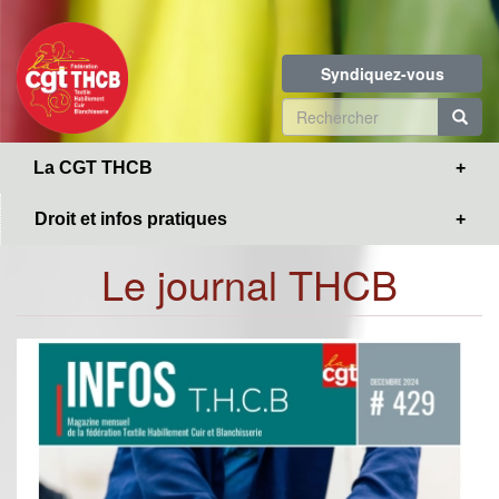
Toggle
Aller
navigation
au
contenu
Syndiquez-vous
principal
Formulaire
de
R
La CGT THCB
recherche
Droit et infos pratiques
Le journal THCB