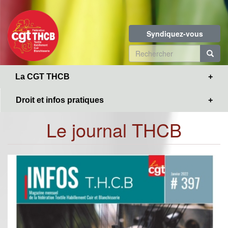
Toggle
Aller
navigation
au
contenu
Syndiquez-vous
principal
Formulaire
de
R
La CGT THCB
recherche
Droit et infos pratiques
Le journal THCB