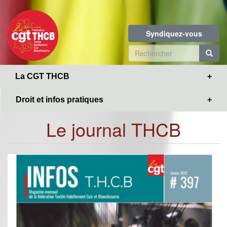
Toggle
Aller
navigation
au
contenu
Syndiquez-vous
principal
Formulaire
de
R
La CGT THCB
recherche
Droit et infos pratiques
Le journal THCB