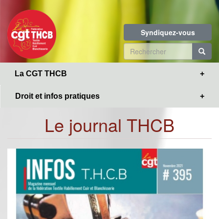
Toggle
Aller
navigation
au
contenu
Syndiquez-vous
principal
Formulaire
de
R
La CGT THCB
recherche
Droit et infos pratiques
Le journal THCB