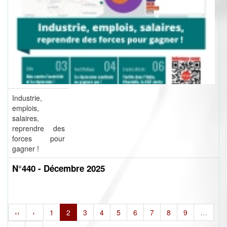
Industrie,
emplois,
salaires,
reprendre des
forces pour
gagner !
N°440 - Décembre 2025
‹‹
‹
1
2
3
4
5
6
7
8
9
…