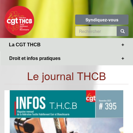
Toggle
Aller
navigation
au
contenu
Syndiquez-vous
principal
Formulaire
de
R
La CGT THCB
recherche
Droit et infos pratiques
Le journal THCB