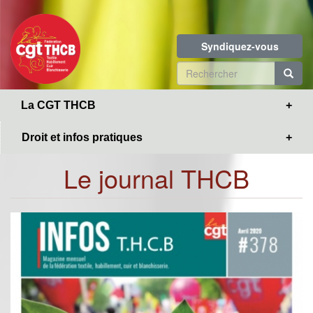
Toggle
Aller
navigation
au
contenu
Syndiquez-vous
principal
Formulaire
de
R
La CGT THCB
recherche
Droit et infos pratiques
Le journal THCB