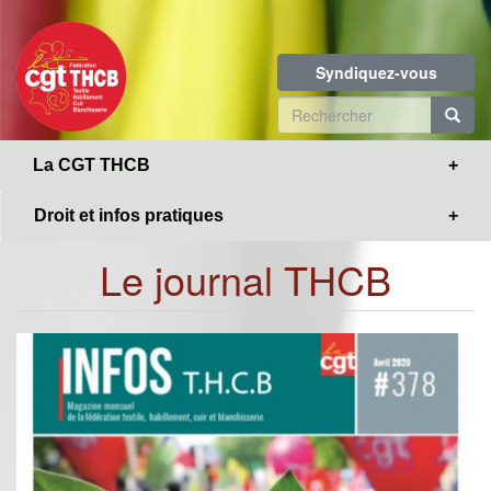
Toggle
Aller
navigation
au
contenu
Syndiquez-vous
principal
Formulaire
de
R
La CGT THCB
recherche
Droit et infos pratiques
Le journal THCB