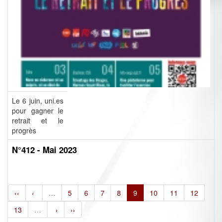
Le 6 juin, uni.es
pour gagner le
retrait et le
progrès
N°412 - Mai 2023
‹‹
‹
…
5
6
7
8
9
10
11
12
13
…
›
››