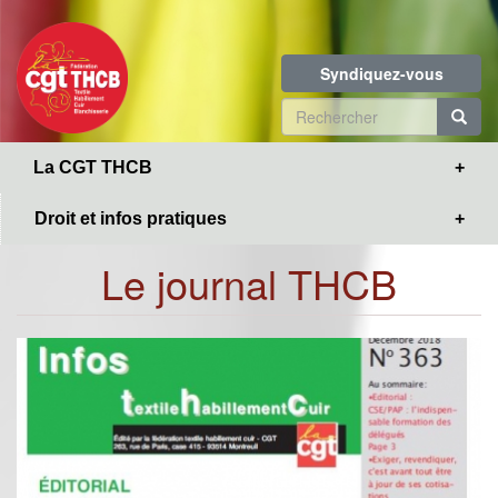
Toggle
Aller
navigation
au
contenu
Syndiquez-vous
principal
Formulaire
de
R
La CGT THCB
recherche
Droit et infos pratiques
Le journal THCB