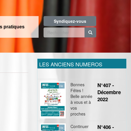
Syndiquez-vous
os pratiques
Formulaire
de
Rechercher
recherche
LES ANCIENS NUMEROS
Bonnes
N°407 -
Fêtes !
Décembre
Belle année
2022
à vous et à
vos
proches
Continuer
N°406 -