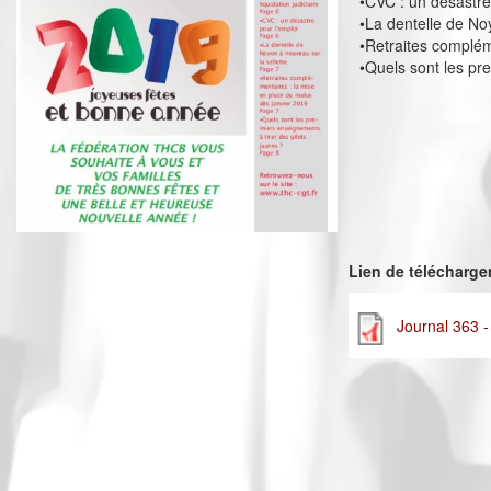
•CVC : un désastre
•La dentelle de No
•Retraites complém
•Quels sont les pr
Lien de télécharg
Journal 363 