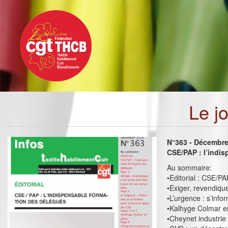
Toggle
Aller
navigation
au
contenu
principal
Le j
N°363 - Décembr
CSE/PAP : l’indi
Au sommaire:
•Editorial : CSE/PA
•Exiger, revendique
•L’urgence : s’inf
•Kalhyge Colmar e
•Cheynet industrie 