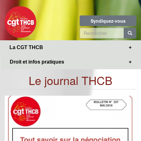
Toggle
Aller
navigation
au
contenu
Syndiquez-vous
principal
Formulaire
de
R
La CGT THCB
recherche
Droit et infos pratiques
Le journal THCB