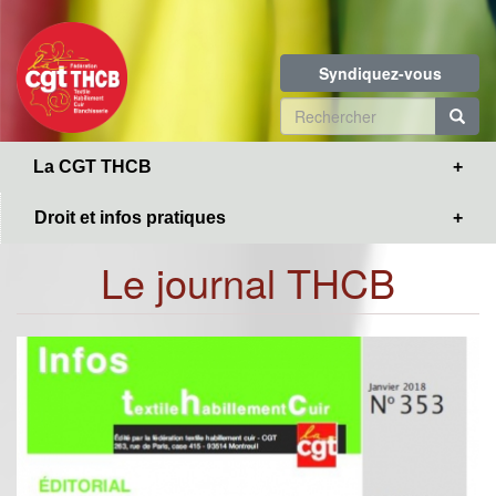
Toggle
Aller
navigation
au
contenu
Syndiquez-vous
principal
Formulaire
de
R
La CGT THCB
recherche
Droit et infos pratiques
Le journal THCB