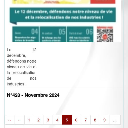
Le 12
décembre,
défendons notre
niveau de vie et
la relocalisation
de nos
industries !
N°428 - Novembre 2024
‹‹
‹
1
2
3
4
5
6
7
8
9
…