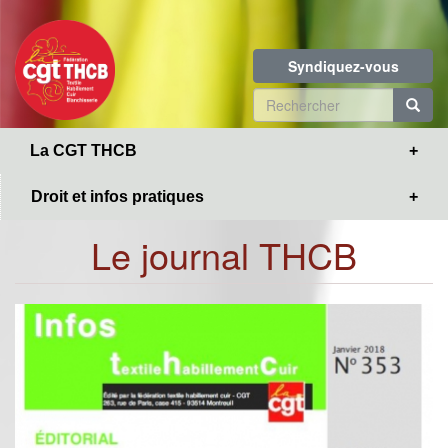
Toggle
Aller
navigation
au
contenu
Syndiquez-vous
principal
Formulaire
de
R
La CGT THCB
recherche
Droit et infos pratiques
Le journal THCB