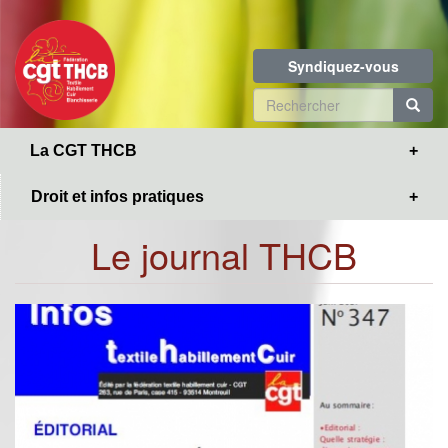
Toggle
Aller
navigation
au
contenu
Syndiquez-vous
principal
Formulaire
de
R
La CGT THCB
recherche
Droit et infos pratiques
Le journal THCB