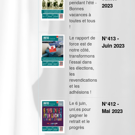
pendant l'été -
2023
Bonnes
vacances à
toutes et tous
!
Le rapport de
N°413 -
force est de
Juin 2023
notre côté,
transformons
l’essai dans
les élections,
les
revendications
et les
adhésions !
Le 6 juin,
N°412 -
uni.es pour
Mai 2023
gagner le
retrait et le
progrès