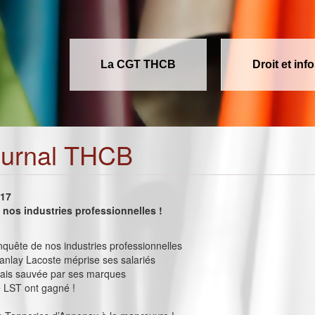
La CGT THCB
Droit et inf
ournal THCB
017
nos industries professionnelles !
onquête de nos industries professionnelles
nlay Lacoste méprise ses salariés
lais sauvée par ses marques
e LST ont gagné !