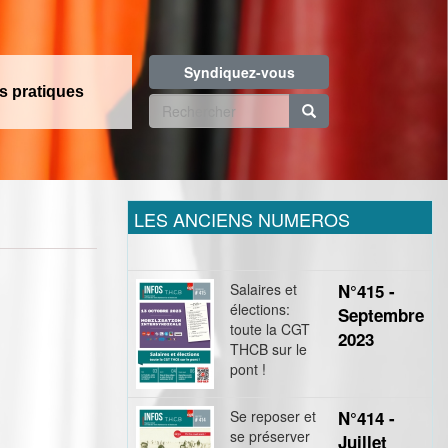
Syndiquez-vous
os pratiques
Formulaire
de
Rechercher
recherche
LES ANCIENS NUMEROS
Salaires et
N°415 -
élections:
Septembre
toute la CGT
2023
THCB sur le
pont !
Se reposer et
N°414 -
se préserver
Juillet