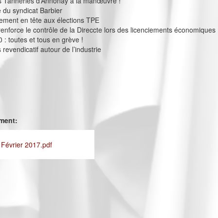
 Tanneries d’Annonay à la manœuvre !
e du syndicat Barbier
ement en tête aux élections TPE
 renforce le contrôle de la Direccte lors des licenciements économiques
 : toutes et tous en grève !
revendicatif autour de l’industrie
ement:
 Février 2017.pdf