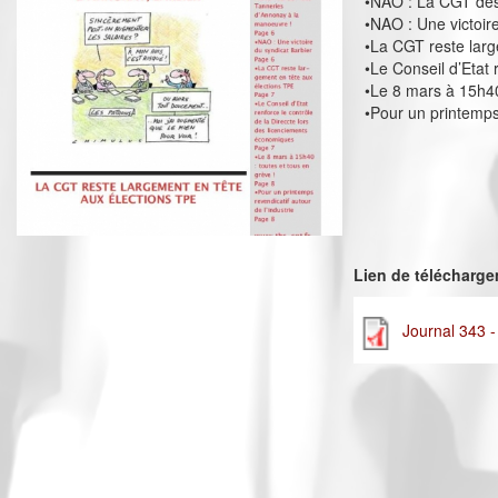
•NAO : La CGT des
•NAO : Une victoir
•La CGT reste larg
•Le Conseil d’Etat
•Le 8 mars à 15h40
•Pour un printemps 
Lien de télécharg
Journal 343 -