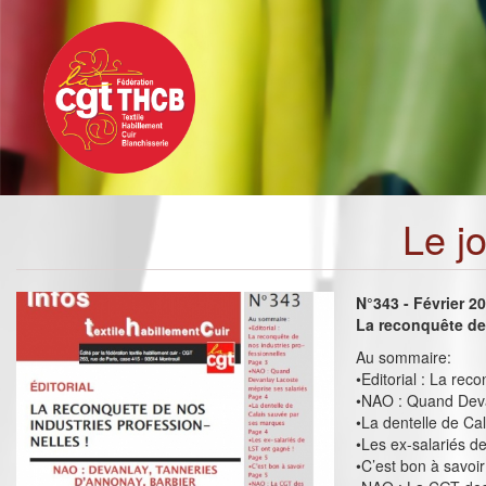
Toggle
Aller
navigation
au
contenu
principal
Le j
N°343 - Février 2
La reconquête de 
Au sommaire:
•Editorial : La rec
•NAO : Quand Deva
•La dentelle de Ca
•Les ex-salariés d
•C’est bon à savoir