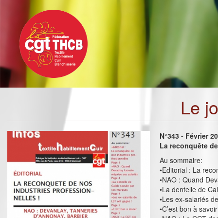
Toggle
Aller
navigation
au
contenu
principal
Le j
N°343 - Février 2
La reconquête de 
Au sommaire:
•Editorial : La rec
•NAO : Quand Deva
•La dentelle de Ca
•Les ex-salariés d
•C’est bon à savoir