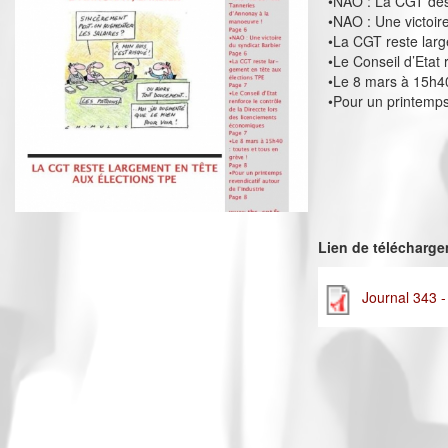
•NAO : La CGT des
•NAO : Une victoir
•La CGT reste larg
•Le Conseil d’Etat
•Le 8 mars à 15h40
•Pour un printemps 
Lien de télécharg
Journal 343 -