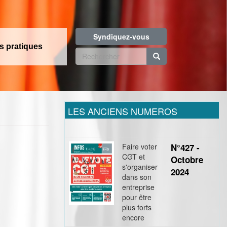
Syndiquez-vous
os pratiques
Formulaire
de
Rechercher
recherche
LES ANCIENS NUMEROS
Faire voter
N°427 -
CGT et
Octobre
s'organiser
2024
dans son
entreprise
pour être
plus forts
encore