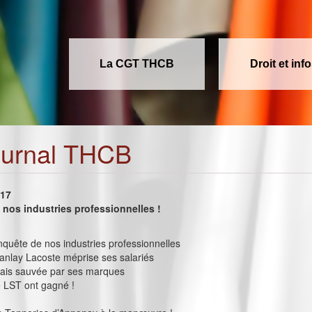
La CGT THCB
Droit et inf
ournal THCB
017
nos industries professionnelles !
onquête de nos industries professionnelles
nlay Lacoste méprise ses salariés
lais sauvée par ses marques
e LST ont gagné !