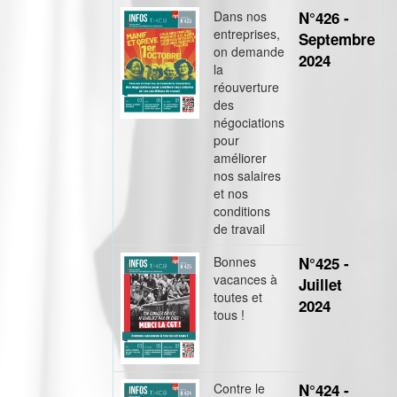
Dans nos
N°426 -
entreprises,
Septembre
on demande
2024
la
réouverture
des
négociations
pour
améliorer
nos salaires
et nos
conditions
de travail
Bonnes
N°425 -
vacances à
Juillet
toutes et
2024
tous !
Contre le
N°424 -