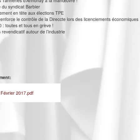
 Tanneries d’Annonay à la manœuvre !
e du syndicat Barbier
ement en tête aux élections TPE
 renforce le contrôle de la Direccte lors des licenciements économiques
 : toutes et tous en grève !
revendicatif autour de l’industrie
ement:
 Février 2017.pdf