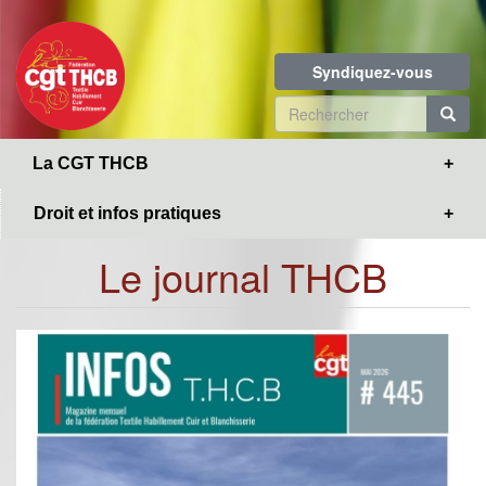
Toggle
Aller
navigation
au
contenu
Syndiquez-vous
principal
Formulaire
de
R
La CGT THCB
recherche
Droit et infos pratiques
Le journal THCB