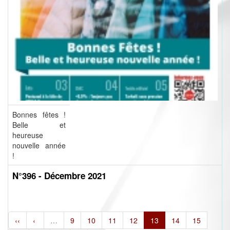
Bonnes fêtes !
Belle et
heureuse
nouvelle année
!
N°396 - Décembre 2021
‹‹
‹
…
9
10
11
12
13
14
15