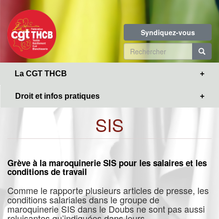
Toggle
Aller
navigation
au
contenu
Syndiquez-vous
principal
Formulaire
de
R
La CGT THCB
recherche
Droit et infos pratiques
SIS
Grève à la maroquinerie SIS pour les salaires et les
conditions de travail
Comme le rapporte plusieurs articles de presse, les
conditions salariales dans le groupe de
maroquinerie SIS dans le Doubs ne sont pas aussi
reluisantes qu’indiquées dans leurs