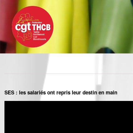
Toggle
Aller
navigation
au
contenu
principal
SES : les salariés ont repris leur destin en main