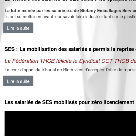
La lutte menée par les salarié.e.s de Stefany Emballages Service
ils ont su mettre en avant leur savoir-faire industriel tant sur le p
Lire la suite
de La victoire des salariés de SES éclaire les opaqu
SES : La mobilisation des salariés a permis la reprise
La Fédération THCB félicite le Syndicat CGT THCB de H
La cour d’appel du tribunal de Riom vient d’accepter l’offre de repri
Lire la suite
de SES : La mobilisation des salariés a permis la repr
Les salariés de SES mobilisés pour zéro licenciement