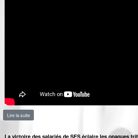
Lire la suite
de SES : les salariés ont repris leur destin en main
La victoire des salariés de SES éclaire les opaques 