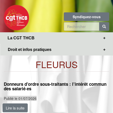
Toggle
Aller
navigation
au
contenu
Syndiquez-vous
principal
Formulaire
de
R
La CGT THCB
recherche
Droit et infos pratiques
FLEURUS
Donneurs d’ordre sous-traitants : l’intérêt commun
des salarié·es
Publié le 01/07/2026
Lire la suite
de Donneurs d’ordre sous-traitants : l’intérêt commun 