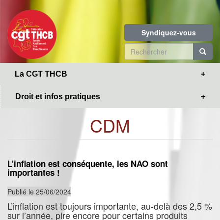
Toggle
Aller
navigation
au
contenu
Syndiquez-vous
principal
Formulaire
de
R
La CGT THCB
recherche
Droit et infos pratiques
CDM
L’inflation est conséquente, les NAO sont
importantes !
Publié le 25/06/2024
L’inflation est toujours importante, au-delà des 2,5 %
sur l’année, pire encore pour certains produits