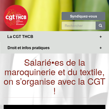
Toggle
Aller
navigation
au
contenu
Syndiquez-vous
principal
Formulaire
de
R
La CGT THCB
recherche
Droit et infos pratiques
Salarié•es de la
maroquinerie et du textile,
on s’organise avec la CGT
!