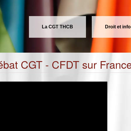
La CGT THCB
Droit et inf
débat CGT - CFDT sur France 