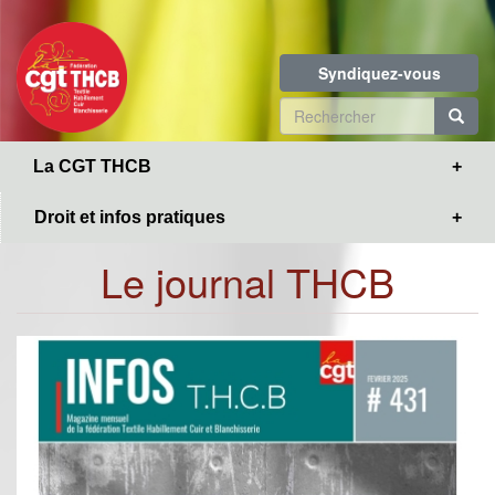
Toggle
Aller
navigation
au
contenu
Syndiquez-vous
principal
Formulaire
de
R
La CGT THCB
recherche
Droit et infos pratiques
Le journal THCB