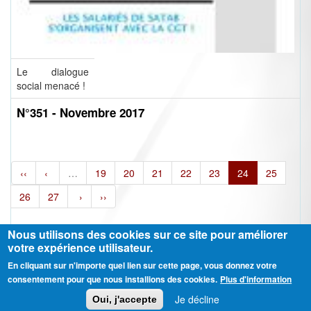
Le dialogue
social menacé !
N°351 - Novembre 2017
‹‹
‹
…
19
20
21
22
23
24
25
26
27
›
››
Nous utilisons des cookies sur ce site pour améliorer
votre expérience utilisateur.
En cliquant sur n'importe quel lien sur cette page, vous donnez votre
Ⓒ CGT Fédération THCB - Tous les droits réservés -
Mentions légales
consentement pour que nous installions des cookies.
Plus d'information
Contactez-nous
Je décline
Oui, j'accepte