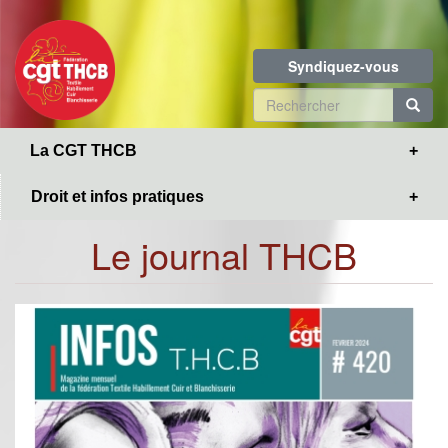
Toggle
Aller
navigation
au
contenu
Syndiquez-vous
principal
Formulaire
de
R
La CGT THCB
recherche
Droit et infos pratiques
Le journal THCB