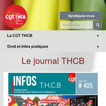
Toggle
Aller
navigation
au
contenu
Syndiquez-vous
principal
Formulaire
de
R
La CGT THCB
recherche
Droit et infos pratiques
Le journal THCB