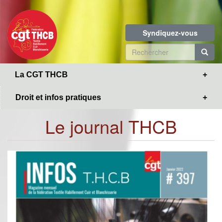
Toggle
Aller
navigation
au
contenu
Syndiquez-vous
principal
Formulaire
de
R
La CGT THCB
recherche
Droit et infos pratiques
Le journal THCB